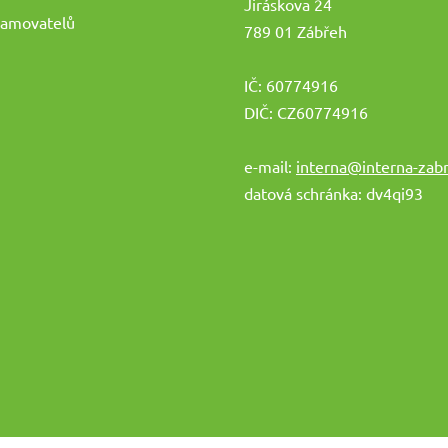
Jiráskova 24
namovatelů
789 01 Zábřeh
IČ: 60774916
DIČ: CZ60774916
e-mail:
interna@interna-zabr
datová schránka: dv4qi93