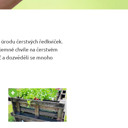
í úrodu čerstvých ředkviček.
říjemné chvíle na čerstvém
ěť a dozvěděli se mnoho