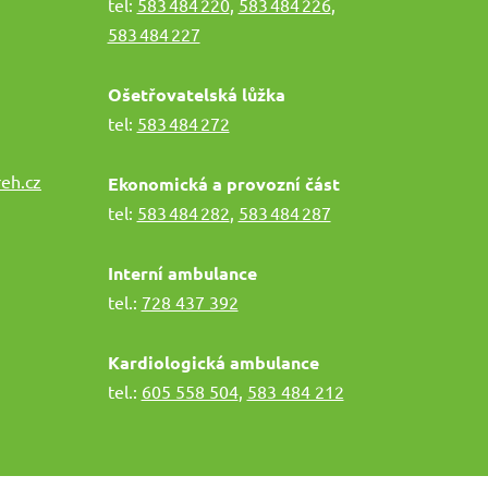
tel:
583 484 220
,
583 484 226
,
583 484 227
Ošetřovatelská lůžka
tel:
583 484 272
eh.cz
Ekonomická a provozní část
tel:
583 484 282
,
583 484 287
Interní ambulance
tel.:
728 437 392
Kardiologická ambulance
tel.:
605 558 504
,
583 484 212