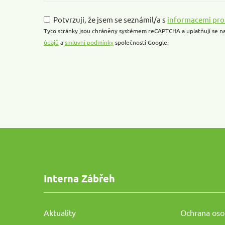
this
field
Potvrzuji, že jsem se seznámil/a s
informacemi pro
empty.
Tyto stránky jsou chráněny systémem reCAPTCHA a uplatňují se n
údajů
a
smluvní podmínky
společnosti Google.
Interna Zábřeh
Aktuality
Ochrana oso