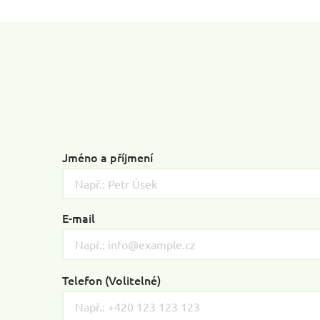
Jméno a příjmení
E-mail
Telefon (Volitelné)
Please
leave