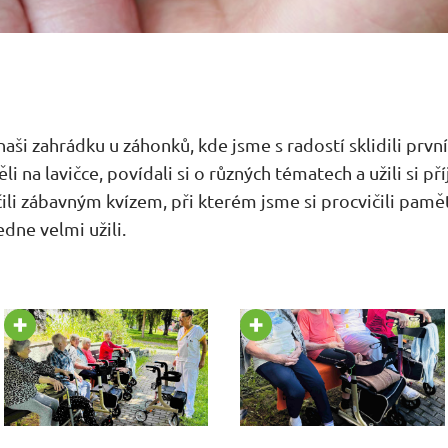
naši zahrádku u záhonků, kde jsme s radostí sklidili prvn
i na lavičce, povídali si o různých tématech a užili si p
ili zábavným kvízem, při kterém jsme si procvičili pam
edne velmi užili.