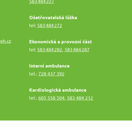
583 484 227
Ošetřovatelská lůžka
tel:
583 484 272
eh.cz
Ekonomická a provozní část
tel:
583 484 282
,
583 484 287
Interní ambulance
tel.:
728 437 392
Kardiologická ambulance
tel.:
605 558 504
,
583 484 212