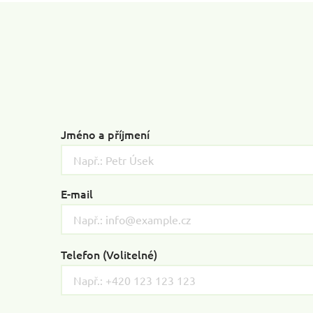
Jméno a příjmení
E-mail
Telefon (Volitelné)
Please
leave
this
field