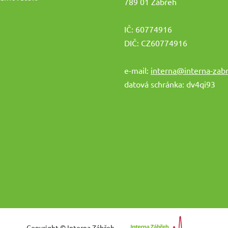
789 01 Zábřeh
IČ: 60774916
DIČ: CZ60774916
e-mail:
interna@interna-zabr
datová schránka: dv4qi93
Copyright © Interna Zábřeh