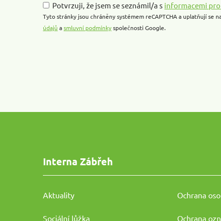
Potvrzuji, že jsem se seznámil/a s
informacemi pro
empty.
Tyto stránky jsou chráněny systémem reCAPTCHA a uplatňují se n
údajů
a
smluvní podmínky
společnosti Google.
Interna Zábřeh
Aktuality
Ochrana oso
Sociální lůžka
Ochrana oz