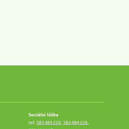
Sociální lůžka
tel:
583 484 220
,
583 484 226
,