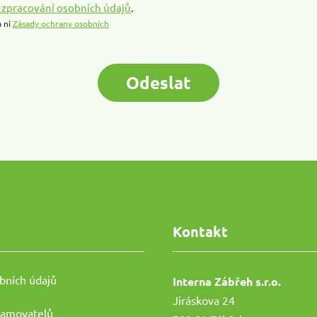
 zpracování osobních údajů
.
a ní
Zásady ochrany osobních
Odeslat
Kontakt
bních údajů
Interna Zábřeh s.r.o.
Jiráskova 24
namovatelů