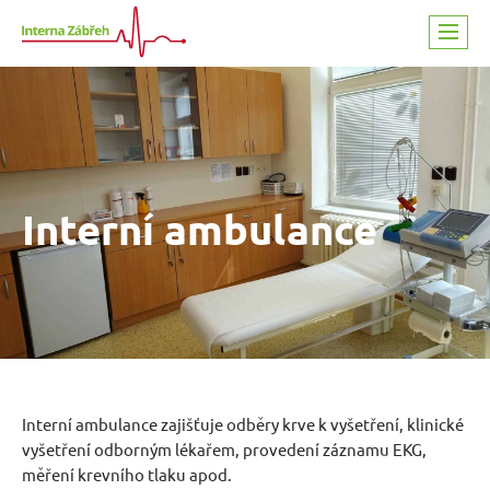
Přeskočit na obsah
Interní ambulance
Interní ambulance zajišťuje odběry krve k vyšetření, klinické
vyšetření odborným lékařem, provedení záznamu EKG,
měření krevního tlaku apod.