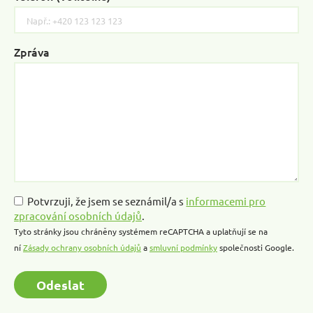
leave
this
field
Zpráva
empty.
Potvrzuji, že jsem se seznámil/a s
informacemi pro
zpracování osobních údajů
.
Tyto stránky jsou chráněny systémem reCAPTCHA a uplatňují se na
ní
Zásady ochrany osobních údajů
a
smluvní podmínky
společnosti Google.
Odeslat