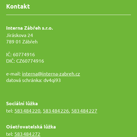
Kontakt
Interna Zábřeh s.r.o.
Jiráskova 24
789 01 Zábřeh
IČ: 60774916
DIČ: CZ60774916
e-mail:
interna@interna-zabreh.cz
datová schránka: dv4qi93
Sociální lůžka
tel:
583 484 220
,
583 484 226
,
583 484 227
Ošetřovatelská lůžka
tel:
583 484 272