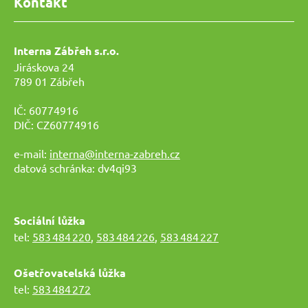
Kontakt
Interna Zábřeh s.r.o.
Jiráskova 24
789 01 Zábřeh
IČ: 60774916
DIČ: CZ60774916
e-mail:
interna@interna-zabreh.cz
datová schránka: dv4qi93
Sociální lůžka
tel:
583 484 220
,
583 484 226
,
583 484 227
Ošetřovatelská lůžka
tel:
583 484 272