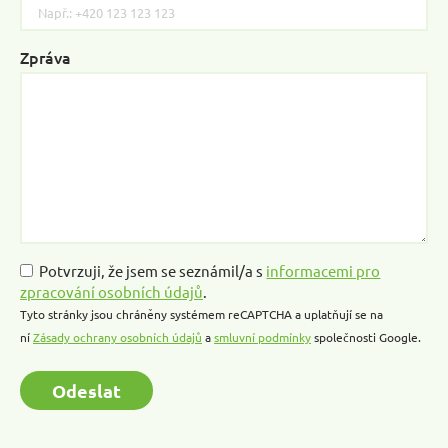
this
field
Zpráva
empty.
Potvrzuji, že jsem se seznámil/a s
informacemi pro
zpracování osobních údajů
.
Tyto stránky jsou chráněny systémem reCAPTCHA a uplatňují se na
ní
Zásady ochrany osobních údajů
a
smluvní podmínky
společnosti Google.
Odeslat