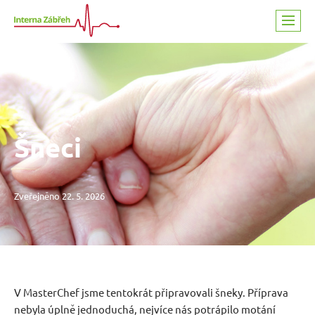
Přeskočit na obsah
Šneci
Zveřejněno 22. 5. 2026
V MasterChef jsme tentokrát připravovali šneky. Příprava
nebyla úplně jednoduchá, nejvíce nás potrápilo motání