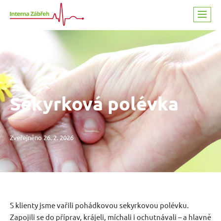
Přeskočit na obsah
Sekyrková polévka
Zveřejněno 26. 2. 2026
S klienty jsme vařili pohádkovou sekyrkovou polévku.
Zapojili se do příprav, krájeli, míchali i ochutnávali – a hlavně