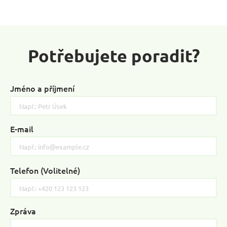
Potřebujete poradit?
Jméno a příjmení
E-mail
Telefon (Volitelné)
Please
leave
this
field
Zpráva
empty.