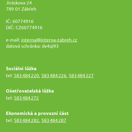
Jiráskova 24
789 01 Zábřeh
IČ: 60774916
DIČ: CZ60774916
e-mail:
interna@interna-zabreh.cz
datová schránka: dv4qi93
Sociální lůžka
tel:
583 484 220
,
583 484 226
,
583 484 227
Ošetřovatelská lůžka
tel:
583 484 272
Ekonomická a provozní část
tel:
583 484 282
,
583 484 287